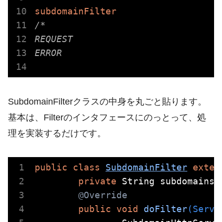
subdomainFilter
/*
REQUEST
ERROR
SubdomainFilterクラスの中身を丸ごと貼ります。
基本は、Filterのインタフェースにのっとって、処
理を実装するだけです。
public
class
SubdomainFilter
exten
private
 String subdomains;

@Override
public
void
doFilter
(Servl