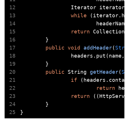
		Iterator
 iterator 
while
 (iterator.has
			headerNam
return
 Collections
	}

public
void
addHeader
(
Stri
		headers.put(name, 
	}

public
 String 
getHeader
(
St
if
 (headers.contai
return
 hea
return
 ((HttpServl
	}
