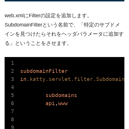
web.xmlにFilterの設定を追加します。
SubdomainFilterという名前で、「特定のサブドメ
インを見つけたらそれをヘッダパラメータに追加す
る」ということをさせます。
subdomainFilter
in
.katty
.servlet
.filter
.SubdomainF
subdomains
api
,
www