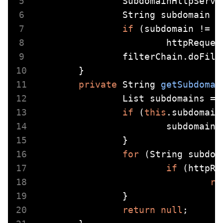
		SubdomainHttpServ
		String subdomain = getSubdomain(httpRequest);

if
 (subdomain != 
n
			httpRequ
		filterChain.doFilter(httpRequest, response);

	}

private
 String 
getSubdomai
		List
 subdomains = 
if
 (
this
.subdomain
			subdomai
		}

for
 (String subdom
if
 (httpRe
re
		}

return
null
;
