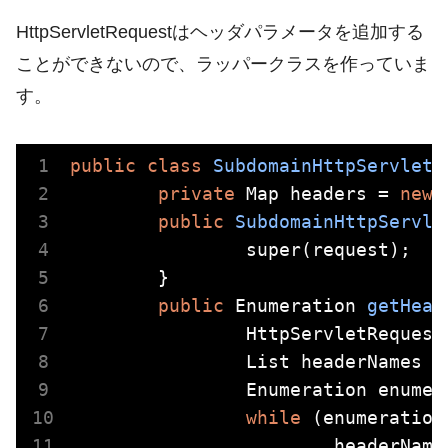
HttpServletRequestはヘッダパラメータを追加する
ことができないので、ラッパークラスを作っていま
す。
public
class
SubdomainHttpServletR
private
 Map
 headers = 
new
 
public
SubdomainHttpServle
		super(request);

	}

public
 Enumeration
getHead
		HttpServletRequest request = (HttpServletRequest) getRequest();

		List
 headerNames =
		Enumeration
 enumer
while
 (enumeration
			headerNam