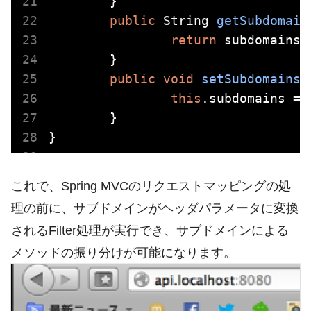
	}

public
 String 
getSubdomain
return
 subdomains;

	}

public
void
setSubdomains
(
this
.subdomains = 
	}

これで、Spring MVCのリクエストマッピングの処
理の前に、サブドメインがヘッダパラメータに変換
されるFilter処理が実行でき、サブドメインによる
メソッドの振り分けが可能になります。