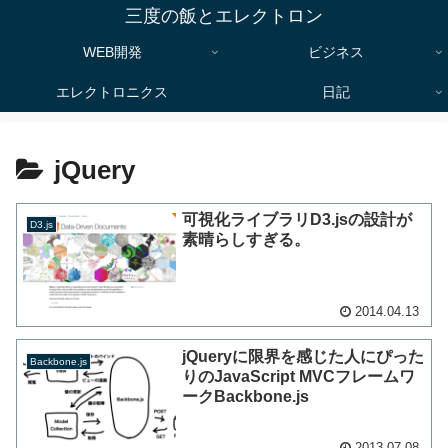
三度の飯とエレクトロン
WEB開発
ビジネス
エレクトロニクス
日記
jQuery
可視化ライブラリD3.jsの設計が
D3.js
素晴らしすぎる。
2014.04.13
jQueryに限界を感じた人にぴった
Backbone.js
りのJavaScript MVCフレームワ
ークBackbone.js
2013.07.08