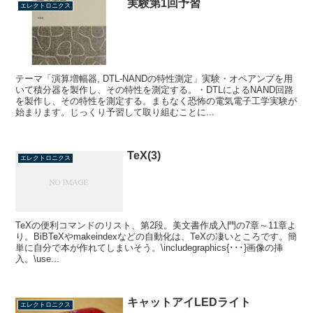
実験第1回予習
エレクトロニクス
テーマ「演算増幅器, DTL-NANDの特性測定」実験・オペアンプを用
いて積分器を製作し、その特性を測定する。・DTLによるNAND回路
を製作し、その特性を測定する。まもなく恐怖の電気電子工学実験が
始まります。じっくり予習して取り組むことに...
TeX(3)
エレクトロニクス
TeXの便利コマンドのリスト、第2段。美文書作成入門の7章～11章よ
り。BiBTeXやmakeindexなどの自動化は、TeXの凄いところです。簡
単に自分で本が作れてしまいそう。\includegraphics{･･･}画像の挿
入。\use...
キャットアイLEDライト
エレクトロニクス