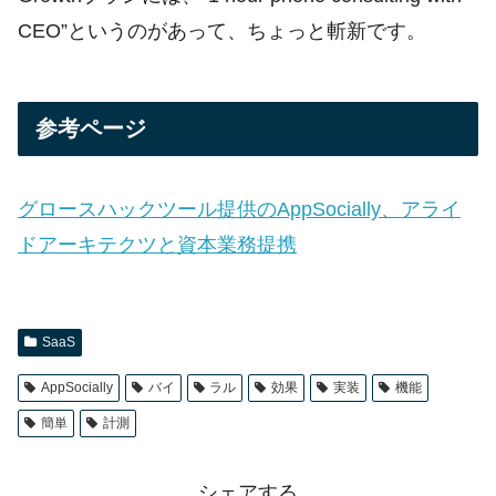
CEO”というのがあって、ちょっと斬新です。
参考ページ
グロースハックツール提供のAppSocially、アライ
ドアーキテクツと資本業務提携
SaaS
AppSocially
バイ
ラル
効果
実装
機能
簡単
計測
シェアする