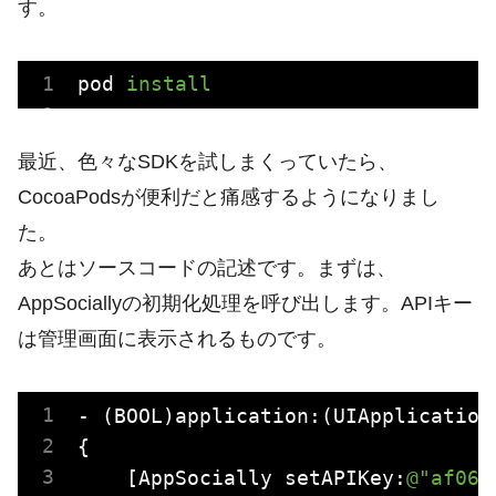
す。
pod
install
最近、色々なSDKを試しまくっていたら、
CocoaPodsが便利だと痛感するようになりまし
た。
あとはソースコードの記述です。まずは、
AppSociallyの初期化処理を呼び出します。APIキー
は管理画面に表示されるものです。
- (
BOOL
)application:(
UIApplication
{

    [AppSocially setAPIKey:
@"af063