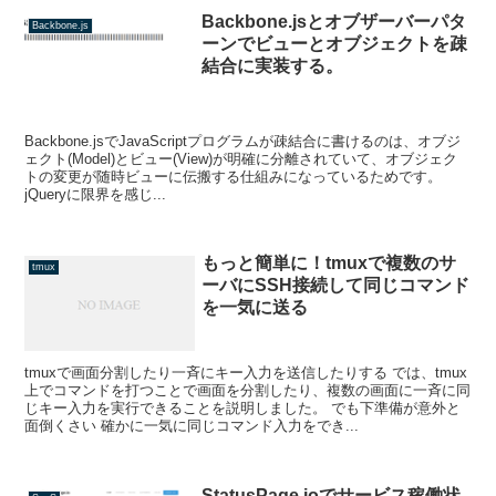
Backbone.jsとオブザーバーパタ
Backbone.js
ーンでビューとオブジェクトを疎
結合に実装する。
Backbone.jsでJavaScriptプログラムが疎結合に書けるのは、オブジ
ェクト(Model)とビュー(View)が明確に分離されていて、オブジェク
トの変更が随時ビューに伝搬する仕組みになっているためです。
jQueryに限界を感じ...
もっと簡単に！tmuxで複数のサ
tmux
ーバにSSH接続して同じコマンド
を一気に送る
tmuxで画面分割したり一斉にキー入力を送信したりする では、tmux
上でコマンドを打つことで画面を分割したり、複数の画面に一斉に同
じキー入力を実行できることを説明しました。 でも下準備が意外と
面倒くさい 確かに一気に同じコマンド入力をでき...
StatusPage.ioでサービス稼働状