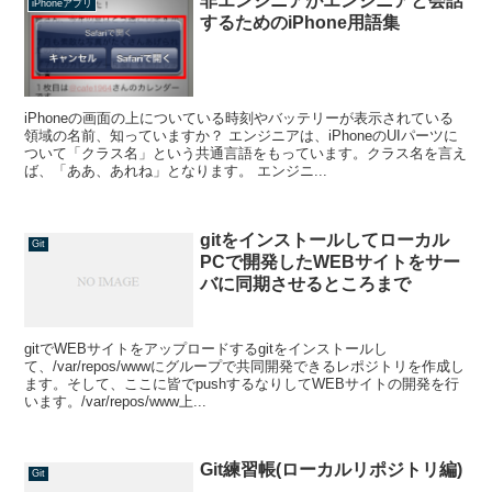
非エンジニアがエンジニアと会話
iPhoneアプリ
するためのiPhone用語集
iPhoneの画面の上についている時刻やバッテリーが表示されている
領域の名前、知っていますか？ エンジニアは、iPhoneのUIパーツに
ついて「クラス名」という共通言語をもっています。クラス名を言え
ば、「ああ、あれね」となります。 エンジニ...
gitをインストールしてローカル
Git
PCで開発したWEBサイトをサー
バに同期させるところまで
gitでWEBサイトをアップロードするgitをインストールし
て、/var/repos/wwwにグループで共同開発できるレポジトリを作成し
ます。そして、ここに皆でpushするなりしてWEBサイトの開発を行
います。/var/repos/www上...
Git練習帳(ローカルリポジトリ編)
Git