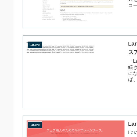
コー
La
Laravel
ス
「L
続き
に
ば、
L
Laravel
La