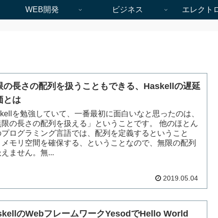
WEB開発
ビジネス
エレクト
限の長さの配列を扱うこともできる、Haskellの遅延
価とは
skellを勉強していて、一番最初に面白いなと思ったのは、
無限の長さの配列を扱える」ということです。 他のほとん
のプログラミング言語では、配列を定義するということ
、メモリ空間を確保する、ということなので、無限の配列
えません。無...
2019.05.04
skellのWebフレームワークYesodでHello World