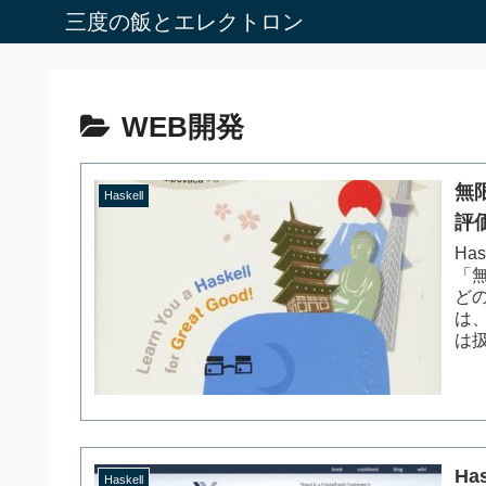
三度の飯とエレクトロン
WEB開発
無
Haskell
評
Ha
「
ど
は
は扱
Ha
Haskell