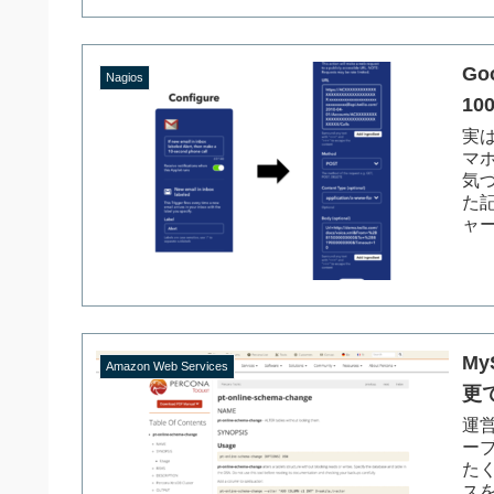
Go
Nagios
1
実
マ
気
た
ャー
M
Amazon Web Services
更で
運
ー
た
ス