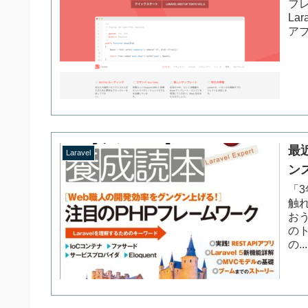
フ
La
アプ
最
Laravel
ン
「3
触
お
の
の...