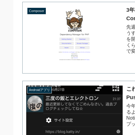
3
Composer
C
先
うす
を
く
で変
こ
Androidアプリ
P
今年
る
No
プッ