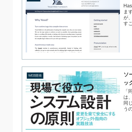
Ha
まず
が
すご
ソ
WEB開発
ッ
「
は
同
うの