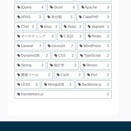
jQuery
4
Grunt
4
Apache
3
APNS
3
未分類
3
CakePHP
3
Chef
3
tmux
3
Ruby
3
Vagrant
3
マーケティング
3
C言語
3
Redis
3
Laravel
3
cocos2d
2
WordPress
2
DynamoDB
2
CSS
2
TypeScript
2
Spring
2
統計学
2
Mesos
2
開発ツール
2
Cacti
2
Perl
2
LESS
2
MongoDB
2
Backbone.js
2
Handlebars.js
2