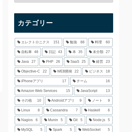
カテゴリー
エレクトロニクス
151
勉強
88
料理
60
自転車
48
日記
43
本
35
未分類
27
Java
27
PHP
26
SaaS
25
経営
23
Objective-C
22
WEB開発
22
ビジネス
18
iPhoneアプリ
17
チーム
16
Amazon Web Services
15
JavaScript
13
その他
10
Androidアプリ
9
ノート
9
Linux
8
Cassandra
7
Haskell
6
Nagios
6
Munin
5
Git
5
Node.js
5
MySQL
5
Spark
5
WebSocket
5