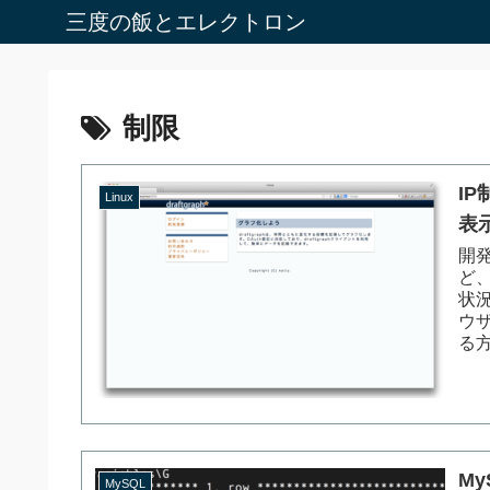
三度の飯とエレクトロン
制限
I
Linux
表
開
ど
状
ウ
る方
My
MySQL