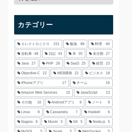
カテゴリー
エレクトロニクス
151
勉強
88
料理
60
自転車
48
日記
43
本
35
未分類
27
Java
27
PHP
26
SaaS
25
経営
23
Objective-C
22
WEB開発
22
ビジネス
18
iPhoneアプリ
17
チーム
16
Amazon Web Services
15
JavaScript
13
その他
10
Androidアプリ
9
ノート
9
Linux
8
Cassandra
7
Haskell
6
Nagios
6
Munin
5
Git
5
Node.js
5
MySQL
5
Spark
5
WebSocket
5