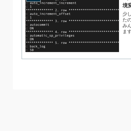
境
少し
た
み
ます