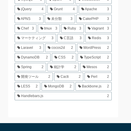
jQuery
4
Grunt
4
Apache
3
APNS
3
未分類
3
CakePHP
3
Chef
3
tmux
3
Ruby
3
Vagrant
3
マーケティング
3
C言語
3
Redis
3
Laravel
3
cocos2d
2
WordPress
2
DynamoDB
2
CSS
2
TypeScript
2
Spring
2
統計学
2
Mesos
2
開発ツール
2
Cacti
2
Perl
2
LESS
2
MongoDB
2
Backbone.js
2
Handlebars.js
2