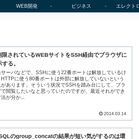
WEB開発
ビジネス
エレクト
P制限されているWEBサイトをSSH経由でブラウザに
示する。
発サーバなどで、SSHに使う22番ポートは解放しているけ
、HTTPに使う80番ポートは外部に解放していないという
況があります。そういう状況でSSHを踏み台にして、ブラ
ザで閲覧したいなと思っていたのですが、最近それができ
法が分か...
2014.03.14
SQLのgroup_concatの結果が短い気がするのは環