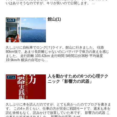
いはありそうなのですが、キリが良いので公開します。 ...
館山(1)
自転車
久しぶりに自転車でロング(？)ライド。館山に行きました。 往路
80km強で、あまり長距離じゃないのにバテバテで体力の衰えを感じ
ました。 走行距離 103.42km 走行時間 5時間11分36秒 平均速度
19.9km/h 横浜の自宅から...
人を動かすための6つの心理テク
チーム
ニック「影響力の武器」
久しぶりに本を読んだのですが、とても良かったのでブログを書きま
す。 この4ヶ月くらい、仕事の方が完全に戦闘モードで、週末も本を
読む余裕もなく、読みかけで放置していた本です。 影響力の武器 こ
の本をおすすめされました。 影響力の武器: なぜ、...