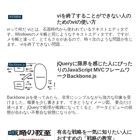
viを終了することができない人の
WEB開発
ためのviの使い方
viって何だ viとは、石器時代から使われているテキストエディタで
す。Windowsのメモ帳と同じようなテキストエディタです。ですが、
メモ帳と違って、とてもクセがあるので、時々次のような問題が生じ
ます。 viを終了できない問題...
jQueryに限界を感じた人にぴった
Backbone.js
りのJavaScript MVCフレームワ
ークBackbone.js
Backbone.jsを使ってみたら、非常にシンプルながら強力な印象を受
けました。概要を少し書きます。 てきとうなイメージ図。 要点だけ
述べます。jQueryで処理が複雑になってくると、データとビューの状
態が合わない不整合な状態になりがち...
有名な戦略を一気に知りたい人に
経営
おすすめの「戦略の教室」