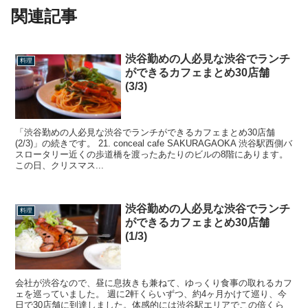
関連記事
渋谷勤めの人必見な渋谷でランチ
料理
ができるカフェまとめ30店舗
(3/3)
「渋谷勤めの人必見な渋谷でランチができるカフェまとめ30店舗
(2/3)」の続きです。 21. conceal cafe SAKURAGAOKA 渋谷駅西側バ
スロータリー近くの歩道橋を渡ったあたりのビルの8階にあります。
この日、クリスマス...
渋谷勤めの人必見な渋谷でランチ
料理
ができるカフェまとめ30店舗
(1/3)
会社が渋谷なので、昼に息抜きも兼ねて、ゆっくり食事の取れるカフ
ェを巡っていました。 週に2軒くらいずつ、約4ヶ月かけて巡り、今
日で30店舗に到達しました。体感的には渋谷駅エリアでこの倍くら