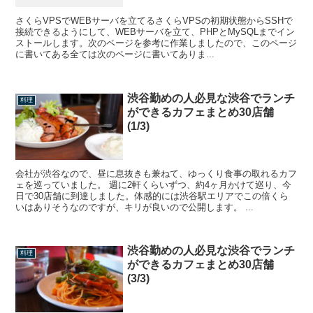
さくらVPSでWEBサーバを立てるさくらVPSの初期状態からSSHで
接続できるようにして、WEBサーバを立て、PHPとMySQLまでイン
ストールします。次のページを参考に作業しましたので、このページ
に書いてある全ては次のページに書いてありま...
渋谷勤めの人必見な渋谷でランチ
料理
ができるカフェまとめ30店舗
(1/3)
会社が渋谷なので、昼に息抜きも兼ねて、ゆっくり食事の取れるカフ
ェを巡っていました。 週に2軒くらいずつ、約4ヶ月かけて巡り、今
日で30店舗に到達しました。体感的には渋谷駅エリアでこの倍くら
いはありそうなのですが、キリが良いので公開します。 ...
渋谷勤めの人必見な渋谷でランチ
料理
ができるカフェまとめ30店舗
(3/3)