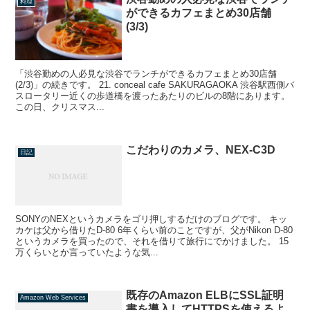
料理
ができるカフェまとめ30店舗
(3/3)
「渋谷勤めの人必見な渋谷でランチができるカフェまとめ30店舗
(2/3)」の続きです。 21. conceal cafe SAKURAGAOKA 渋谷駅西側バ
スロータリー近くの歩道橋を渡ったあたりのビルの8階にあります。
この日、クリスマス...
こだわりのカメラ、NEX-C3D
日記
SONYのNEXというカメラをゴリ押しするだけのブログです。 キッ
カケは父から借りたD-80 6年くらい前のことですが、父がNikon D-80
というカメラを買ったので、それを借りて旅行にでかけました。 15
万くらいとか言っていたような気...
既存のAmazon ELBにSSL証明
Amazon Web Services
書を導入してHTTPSを使えるよ