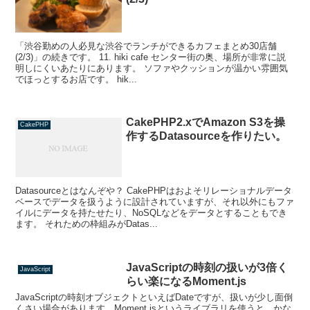
「渋谷勤めの人必見な渋谷でランチができるカフェまとめ30店舗
(2/3)」の続きです。 11. hiki cafe センター街の奥、場所が非常に説
明しにくいあたりにあります。 ソファやクッションが温かい雰囲気
でほっとするお店です。 hik...
CakePHP2.xでAmazon S3を操
CakePHP
作するDatasourceを作りたい。
Datasourceとはなんぞや？ CakePHPはおよそリレーショナルデータ
ベースでデータを扱うように設計されていますが、それ以外にもファ
イルにデータを持たせたり、NoSQLなどをデータとすることもでき
ます。 それための枠組みがDatas...
JavaScriptの時刻の扱いが3倍く
JavaScript
らい楽になるMoment.js
JavaScriptの時刻オブジェクトといえばDateですが、扱いが少し面倒
くさい場合があります。Moment.jsというライブラリを使うと、かな