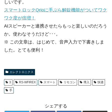
しいです。
スマートロックQrioに手ぶら解錠機能がついてワク
ワク度が倍増！
AIスピーカーと連携させたらもっと楽しいのだろう
か。使わなそうだけど･･･。
※ この文章は、はじめて、音声入力で下書きしま
した。とても便利！
エレクトロニクス
3
RS-WFIREX
スマート
リモコン
導入
快適
手
シェアする