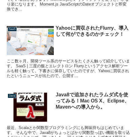
り楽になります。 Moment.js JavaScriptのDateオブジェクトと即変
換でき...
Yahooに買収されたFlurry、導入
SaaS
して何ができるのかチェック！
ここ数ヶ月、開発ツール系のサービスをたくさん触って紹介していま
す。 SaaS | 三度の飯とエレクトロン Flurryというアクセス解析ツー
ルも軽く触って、下書きに保存していたのですが、Yahooに買収され
たというニュースが出たので、公開す...
Java8で追加されたラムダ式を使
Java
ってみる！Mac OS X、Eclipse、
Mavenへの導入から。
最近、Scalaとか関数型プログラミングにも興味持ちはじめていま
す。 そんな中で、Java8がちょっとばかり関数型っぽい機能を取り込