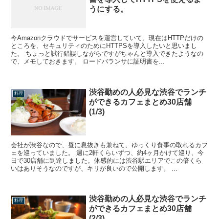
うにする。
今Amazonクラウドでサービスを運営していて、現在はHTTPだけの
ところを、セキュリティのためにHTTPSを導入したいと思いまし
た。 ちょっと試行錯誤しながらですがちゃんと導入できたようなの
で、メモしておきます。 ロードバランサに証明書を...
渋谷勤めの人必見な渋谷でランチ
料理
ができるカフェまとめ30店舗
(1/3)
会社が渋谷なので、昼に息抜きも兼ねて、ゆっくり食事の取れるカフ
ェを巡っていました。 週に2軒くらいずつ、約4ヶ月かけて巡り、今
日で30店舗に到達しました。体感的には渋谷駅エリアでこの倍くら
いはありそうなのですが、キリが良いので公開します。 ...
渋谷勤めの人必見な渋谷でランチ
料理
ができるカフェまとめ30店舗
(2/3)