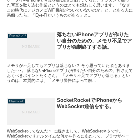
ケータイやiPhoneで写真を撮るのに慣れてくると、デジカメで撮っ
た写真を取り込む作業というのはとても煩わしく思います。 「なぜ
この時代にデジカメにWiFi機能がついていないのか」と、とある人に
愚痴ったら、「Eye-Fiというものがある」と...
落ちないiPhoneアプリが作りた
iPhoneアプリ
い自分のための、メモリ不足でア
プリが強制終了する話。
メモリが不足してもアプリは落ちない？ そう思っていた頃もありま
した･･･。 落ちないiPhoneアプリが作りたい自分のための、押さえて
おくべきポイントたくさん。 「メモリ不足でアプリが落ちる」とい
うのは、本質的には、「メモリ警告によって解...
SocketRocketでiPhoneから
Objective-C
WebSocket通信をする。
WebSocketってなんだ？ に続きまして、WebSocketネタです。
WebSocketでリアルタイムな何かを作るにあたって、ブラウザベー