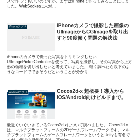
スで作ってもいいのですが、まずはiPhoneで作ってみることにしま
した。WebSocketに未対...
iPhoneカメラで撮影した画像の
iPhoneアプリ
UIImageからCGImageを取り出
すと90度傾く問題の解決法
iPhoneのカメラで撮った写真をトリミングしたい
UIImagePickerControllerを使って、写真を撮影し、その写真から正方
形の領域を切り出したいと考えていました。 軽く調べたら以下のよ
うなコードでできそうだということが分かり...
Cocos2d-x 超概要！導入から
Androidアプリ
iOS/Android向けビルドまで。
最近ぐいぐいきているCocos2d-xについて調べました。 Cocos2d-x
は、マルチプラットフォームの2Dゲームフレームワークです。マル
チプラットフォームのゲームフレームワークというとUnityも有名で
すが、最近の感覚値では、2Dゲー...