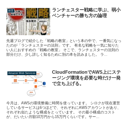
ランチェスター戦略に学ぶ、弱小
経営
ベンチャーの勝ち方の論理
先週ブログで紹介した「戦略の教室」という本の中で、一番気になっ
たのが「ランチェスターの法則」です。 有名な戦略を一気に知りた
い人におすすめの「戦略の教室」 そこで、ランチェスターの法則の
部分だけ、少し詳しく知るために別の本を読みました。 ラ...
CloudFormationでAWS上にステ
Amazon Web Services
ージング環境を必要な時だけ一発
で立ち上げる。
今月は、AWSの環境整備に時間を使っています。 シロクが現在運営
しているサービスは6つほどで、それぞれにAWSアカウントがあり、
それぞれ似たような構成をとっています。 その最小構成のコスト
が、だいたい月額10万円から15万円くらいです。サー...