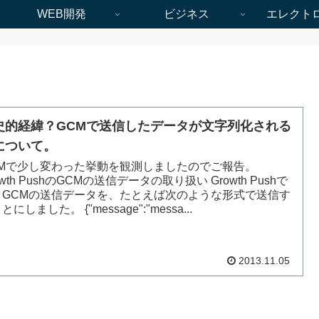
WEB開発
ビジネス
エレクト
史的経緯？GCMで送信したデータが文字列化される
について。
CMで少し変わった挙動を観測しましたのでご報告。
owth PushのGCMの送信データの取り扱い Growth Pushで
、GCMの送信データを、たとえば次のような形式で送信す
とにしました。 {"message":"messa...
2013.11.05