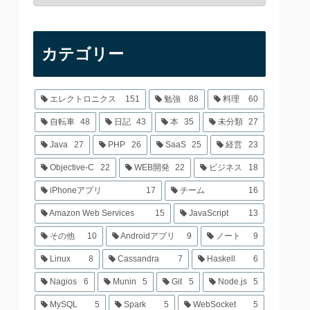
カテゴリー
エレクトロニクス
151
勉強
88
料理
60
自転車
48
日記
43
本
35
未分類
27
Java
27
PHP
26
SaaS
25
経営
23
Objective-C
22
WEB開発
22
ビジネス
18
iPhoneアプリ
17
チーム
16
Amazon Web Services
15
JavaScript
13
その他
10
Androidアプリ
9
ノート
9
Linux
8
Cassandra
7
Haskell
6
Nagios
6
Munin
5
Git
5
Node.js
5
MySQL
5
Spark
5
WebSocket
5