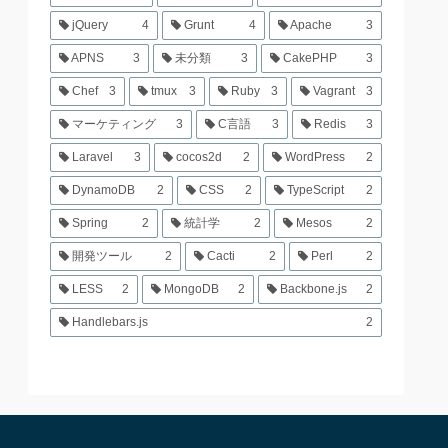
jQuery
4
Grunt
4
Apache
3
APNS
3
未分類
3
CakePHP
3
Chef
3
tmux
3
Ruby
3
Vagrant
3
マーケティング
3
C言語
3
Redis
3
Laravel
3
cocos2d
2
WordPress
2
DynamoDB
2
CSS
2
TypeScript
2
Spring
2
統計学
2
Mesos
2
開発ツール
2
Cacti
2
Perl
2
LESS
2
MongoDB
2
Backbone.js
2
Handlebars.js
2