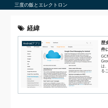
三度の飯とエレクトロン
経緯
歴
Androidアプリ
件
G
Gr
は
るこ