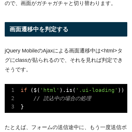
ので、画面がガチャガチャと切り替わります。
画面遷移中を判定する
jQuery MobileのAjaxによる画面遷移中は<html>タ
グにclassが貼られるので、それを見れば判定でき
そうです。
if
 ($(
'html'
).is(
'.ui-loading'
)) {

// 読込中の場合の処理
たとえば、フォームの送信途中に、もう一度送信ボ