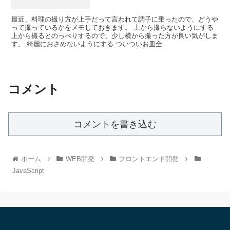
最近、料理の撮り方が上手だって言われて調子に乗ったので、どうや
って撮っているかをメモしておきます。 上から撮らないようにする
上から撮るとのっぺりするので、少し横から撮った方が良い気がしま
す。 綺麗におさめないようにする ついついお皿全...
コメント
コメントを書き込む
ホーム
WEB開発
フロントエンド開発
JavaScript