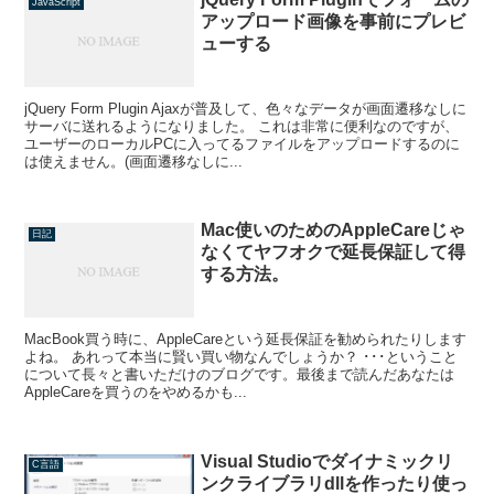
JavaScript
アップロード画像を事前にプレビ
ューする
jQuery Form Plugin Ajaxが普及して、色々なデータが画面遷移なしに
サーバに送れるようになりました。 これは非常に便利なのですが、
ユーザーのローカルPCに入ってるファイルをアップロードするのに
は使えません。(画面遷移なしに...
Mac使いのためのAppleCareじゃ
日記
なくてヤフオクで延長保証して得
する方法。
MacBook買う時に、AppleCareという延長保証を勧められたりします
よね。 あれって本当に賢い買い物なんでしょうか？ ･･･ということ
について長々と書いただけのブログです。最後まで読んだあなたは
AppleCareを買うのをやめるかも...
Visual Studioでダイナミックリ
C言語
ンクライブラリdllを作ったり使っ