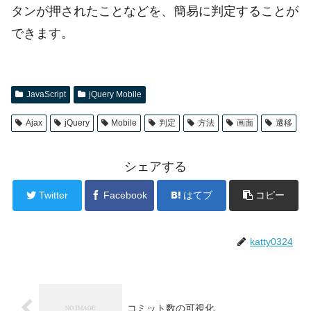
タンが押されたことなどを、簡易に判定することが
できます。
JavaScript
jQuery Mobile
Ajax
jQuery
Mobile
判定
方法
画面
遷移
シェアする
Twitter
Facebook
はてブ
コピー
katty0324
コミット数の可視化