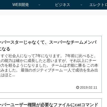
WEB開発
ビジネス
エレクト
ーパースターじゃなくて、スーパーなチームメンバ
になる
うすぐ社会人になって7年になります。 7年前に比べると、
人の能力は確かに成長したと思いますが、それ以上にチー
の力を頼るようになりました。 チームは才能に勝る この本
読みました。 最強のポジティブチーム 一人で成功を生み出
はほと...
2019.02.11
ーパーユーザー権限が必要なファイルにcatコマンド