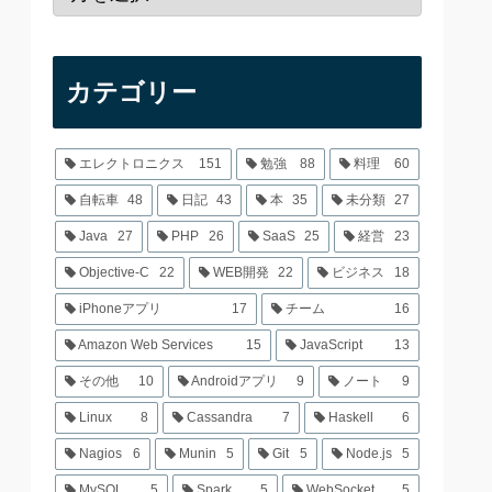
カテゴリー
エレクトロニクス
151
勉強
88
料理
60
自転車
48
日記
43
本
35
未分類
27
Java
27
PHP
26
SaaS
25
経営
23
Objective-C
22
WEB開発
22
ビジネス
18
iPhoneアプリ
17
チーム
16
Amazon Web Services
15
JavaScript
13
その他
10
Androidアプリ
9
ノート
9
Linux
8
Cassandra
7
Haskell
6
Nagios
6
Munin
5
Git
5
Node.js
5
MySQL
5
Spark
5
WebSocket
5