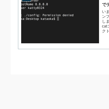
で
い
ン
し
c
クト