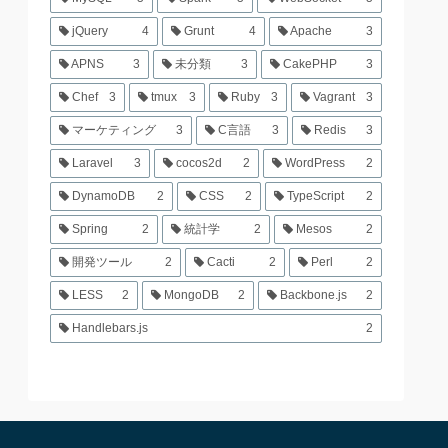
jQuery
4
Grunt
4
Apache
3
APNS
3
未分類
3
CakePHP
3
Chef
3
tmux
3
Ruby
3
Vagrant
3
マーケティング
3
C言語
3
Redis
3
Laravel
3
cocos2d
2
WordPress
2
DynamoDB
2
CSS
2
TypeScript
2
Spring
2
統計学
2
Mesos
2
開発ツール
2
Cacti
2
Perl
2
LESS
2
MongoDB
2
Backbone.js
2
Handlebars.js
2