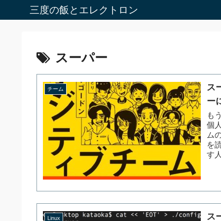
三度の飯とエレクトロン
スーパー
ス
チーム
ー
も
個
ム
を
す人
ス
Linux