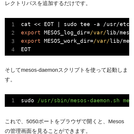
レクトリパスを追加するだけです。
export
 MESOS_log_dir=
/var/
export
 MESOS_work_dir=
/var/
lib/mes
そしてmesos-daemonスクリプトを使って起動しま
す。
sudo
/usr/sbin/mesos-daemon.sh mes
これで、5050ポートをブラウザで開くと、Mesos
の管理画面を見ることができます。