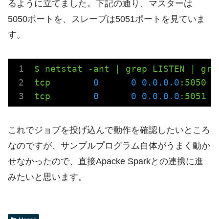
るように立てました。下記の通り、マスターは
5050ポートを、スレーブは5051ポートを見ていま
す。
$
netstat
-ant
|
grep
LISTEN
|
gre
tcp
0
0
0.0
.0
.0
:5050
tcp
0
0
0.0
.0
.0
:5051
これでジョブを投げ込んで動作を確認したいところ
なのですが、サンプルプログラム自体がうまく動か
せなかったので、直接Apacke Sparkとの連携に進
みたいと思います。