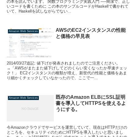
の本を読んでいます。 関数プログラミング実践入門 ──簡潔で、正し
いコードを書くために この本のサンプルコードがHaskellで書かれて
いて、Haskellを試しながらでない...
AWSのEC2インスタンスの性能
Amazon Web Services
と価格の早見表
2014/03/27追記: 値下げが発表されましたのでご注意ください。
→「AWSがまたまた値下げしてどのくらい安くなったか早速チェッ
ク！」 EC2インスタンスの種類が増え、新世代の性能と価格をあま
り細かくチェックしていなかったので、ここで一...
既存のAmazon ELBにSSL証明
Amazon Web Services
書を導入してHTTPSを使えるよ
うにする。
今Amazonクラウドでサービスを運営していて、現在はHTTPだけの
ところを、セキュリティのためにHTTPSを導入したいと思いまし