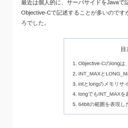
最近は個人的に、サーバサイドをJava
Objective-Cで記述することが多いの
ろでした。
目
Objective-Cのlong
INT_MAXとLONG_
intとlongのメモリ
longでもINT_M
64bitの範囲を表現した