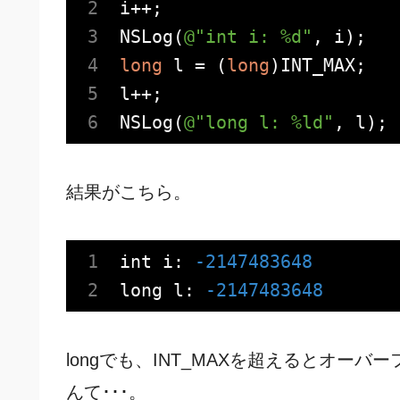
NSLog
(
@"int i: %d"
long
 l = (
long
)INT_MAX;

NSLog
(
@"long l: %ld"
結果がこちら。
int i:
-2147483648
long l:
-2147483648
longでも、INT_MAXを超えるとオーバ
んて･･･。