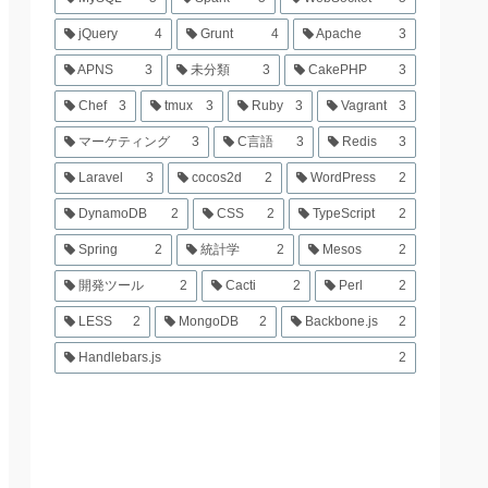
jQuery
4
Grunt
4
Apache
3
APNS
3
未分類
3
CakePHP
3
Chef
3
tmux
3
Ruby
3
Vagrant
3
マーケティング
3
C言語
3
Redis
3
Laravel
3
cocos2d
2
WordPress
2
DynamoDB
2
CSS
2
TypeScript
2
Spring
2
統計学
2
Mesos
2
開発ツール
2
Cacti
2
Perl
2
LESS
2
MongoDB
2
Backbone.js
2
Handlebars.js
2