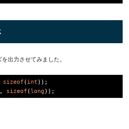
じ
イズを出力させてみました。
 
sizeof
(
int
, 
sizeof
(
long