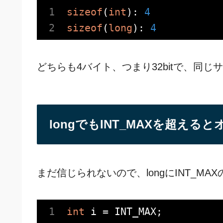
sizeof
(
int
): 
4
sizeof
(
long
): 
4
どちらも4バイト、つまり32bitで、同じ
longでもINT_MAXを超え
まだ信じられないので、longにINT_M
int
 i = INT_MAX;
