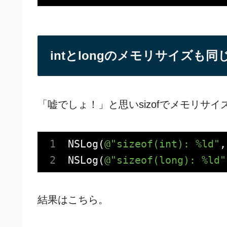
intとlongのメモリサイズも同
「嘘でしょ！」と思いsizofでメモリサ
NSLog
(
@"sizeof(int): %ld"
,
NSLog
(
@"sizeof(long): %ld"
結果はこちら。