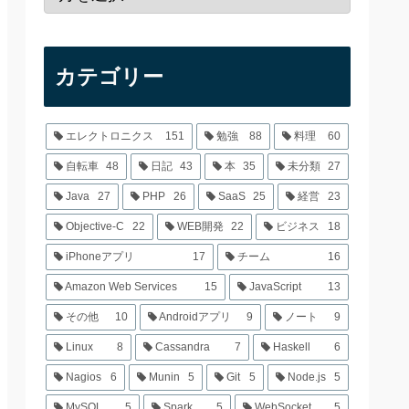
カテゴリー
エレクトロニクス
151
勉強
88
料理
60
自転車
48
日記
43
本
35
未分類
27
Java
27
PHP
26
SaaS
25
経営
23
Objective-C
22
WEB開発
22
ビジネス
18
iPhoneアプリ
17
チーム
16
Amazon Web Services
15
JavaScript
13
その他
10
Androidアプリ
9
ノート
9
Linux
8
Cassandra
7
Haskell
6
Nagios
6
Munin
5
Git
5
Node.js
5
MySQL
5
Spark
5
WebSocket
5