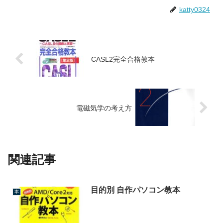
katty0324
CASL2完全合格教本
電磁気学の考え方
関連記事
目的別 自作パソコン教本
本