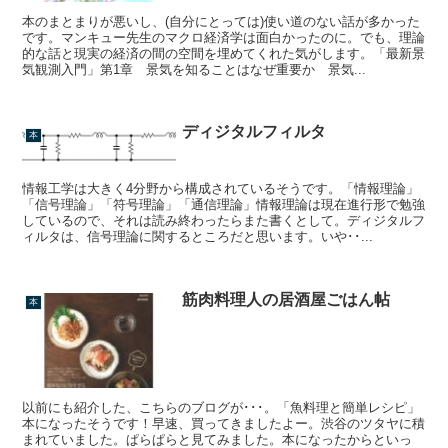
本のまとまりが悪いし、(自分にとっては)使い道のない話が多かった
です。マンキュー先生のマクロ経済学は面白かったのに。でも、理論
的な話と現実の経済の間の空間を埋めてくれた気がします。「最新景
気観測入門」第1章 景気を知ることはなぜ重要か 景気...
ディジタルフィルタ
本
情報工学は大きく4分野から構成されているそうです。「情報理論」
「信号理論」「符号理論」「通信理論」情報理論は現在進行形で勉強
しているので、それは読み終わったらまた書くとして。ディジタルフ
ィルタは、信号理論に関するところだと思います。いや･･...
筋肉料理人の居酒屋ごはん帖
本
以前にも紹介した、こちらのブログが･･･。「魚料理と簡単レシピ」
本になったそうです！早速、買ってきましたよー。渋谷のツタヤに積
まれていました。ぱらぱらと見てみました。本になったからといっ