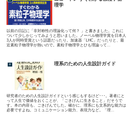
理学
以前の日記に「非対称性の理論化って何？ 」と書きました。これに
ついて少しかじってみようと思いました。ノーベル物理学賞を日本人
3人が同時受賞という話題だったり。加速器「LHC」だったりと、最
近素粒子物理学が熱いので。素粒子物理学とひも理論って...
理系のための人生設計ガイド
本
研究者のための人生設計ガイドという感じもするけど･･･。著者にと
って人生で価値をおくことが、「ごきげんに生きること」だそうで
す。本の内容も、ごきげんでした。確かに、理系にも文系的な能力は
必要ですよね。コミュニケーション能力、表現力など。「理...