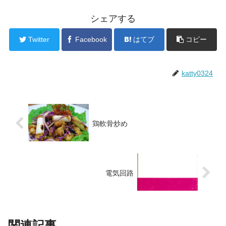
シェアする
Twitter
Facebook
はてブ
コピー
katty0324
鶏軟骨炒め
電気回路
関連記事