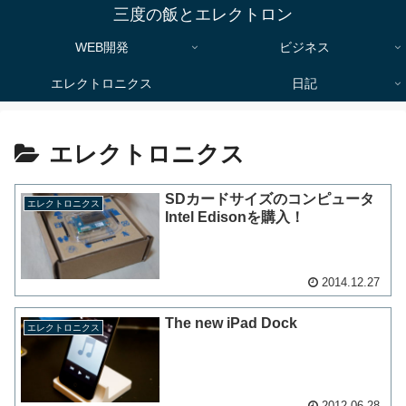
三度の飯とエレクトロン
WEB開発
ビジネス
エレクトロニクス
日記
エレクトロニクス
SDカードサイズのコンピュータ
エレクトロニクス
Intel Edisonを購入！
2014.12.27
The new iPad Dock
エレクトロニクス
2012.06.28