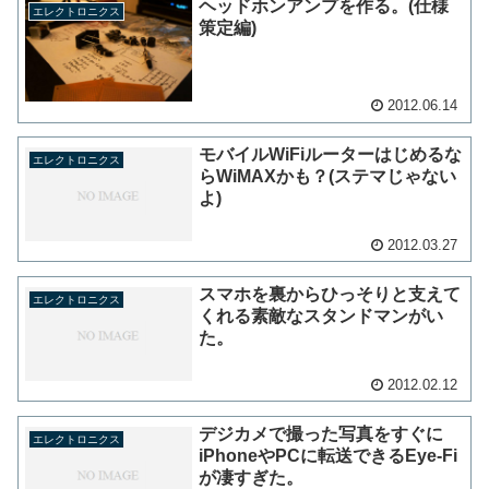
ヘッドホンアンプを作る。(仕様
エレクトロニクス
策定編)
2012.06.14
モバイルWiFiルーターはじめるな
エレクトロニクス
らWiMAXかも？(ステマじゃない
よ)
2012.03.27
スマホを裏からひっそりと支えて
エレクトロニクス
くれる素敵なスタンドマンがい
た。
2012.02.12
デジカメで撮った写真をすぐに
エレクトロニクス
iPhoneやPCに転送できるEye-Fi
が凄すぎた。