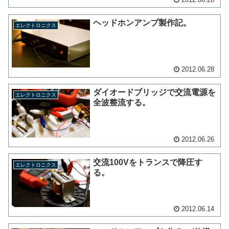
ヘッドホンアンプ製作記。
エレクトロニクス
2012.06.28
ダイオードブリッジで交流電源を
エレクトロニクス
全波整流する。
2012.06.26
交流100Vをトランスで降圧す
エレクトロニクス
る。
2012.06.14