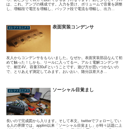
は、これ。アンプの構成です。入力を受け、ボリュームで音量を調整
し、増幅段で電圧を増幅し、バッファ段で電流を増幅し、出力...
表面実装コンデンサ
エレクトロニクス
友人からコンデンサをもらいました。なぜか。表面実装部品なんて初
めて触った！しかも、リールに入ってるー。アルミ電解コンデンサ
で、耐圧4V、容量330uFということです。遊び方が思いつかないの
で、とりあえず測定してみます。おいおい、随分誤差大き...
ソーシャル目覚まし
エレクトロニクス
長いので完成図から入ります。そして本文。twitterでフォローしてい
る人の界隈では、applim以来「ソーシャル目覚まし」が時々話題に上