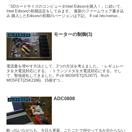
「SDカードサイズのコンピュータIntel Edisonを購入！」に続いて、
Intel Edisonの初期設定をしてみます。 最新のファームウェア書き込
み 購入したEdisonの初期のバージョンは下記。 # cat /etc/versio...
モーターの制御(3)
エレクトロニクス
電流量を増やす方法として、2つの方法を考えました。・レギュレー
タを大電流対応にする。・トランジスタを大電流対応にする。そし
て、聖地巡礼してきました。P-ch MOSFET(2SJ477)、N-ch
MOSFET(2SK2186)、15個ずつ...
ADC0808
エレクトロニクス
酔っ払いながらも、今日も更新。ごたごたで何やってるか分からない