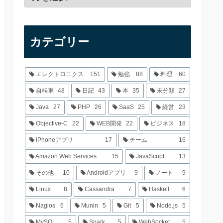
カテゴリー
エレクトロニクス
151
勉強
88
料理
60
自転車
48
日記
43
本
35
未分類
27
Java
27
PHP
26
SaaS
25
経営
23
Objective-C
22
WEB開発
22
ビジネス
18
iPhoneアプリ
17
チーム
16
Amazon Web Services
15
JavaScript
13
その他
10
Androidアプリ
9
ノート
9
Linux
8
Cassandra
7
Haskell
6
Nagios
6
Munin
5
Git
5
Node.js
5
MySQL
5
Spark
5
WebSocket
5