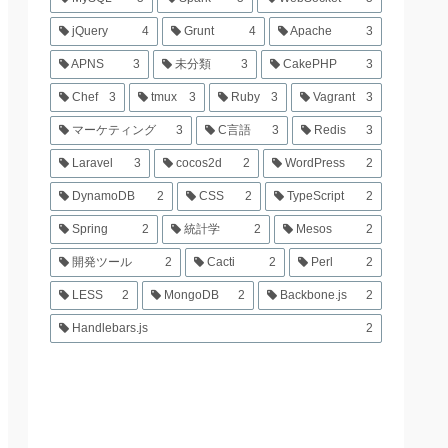
jQuery
4
Grunt
4
Apache
3
APNS
3
未分類
3
CakePHP
3
Chef
3
tmux
3
Ruby
3
Vagrant
3
マーケティング
3
C言語
3
Redis
3
Laravel
3
cocos2d
2
WordPress
2
DynamoDB
2
CSS
2
TypeScript
2
Spring
2
統計学
2
Mesos
2
開発ツール
2
Cacti
2
Perl
2
LESS
2
MongoDB
2
Backbone.js
2
Handlebars.js
2