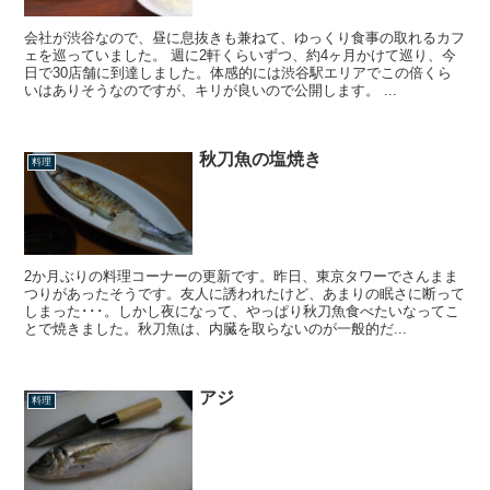
会社が渋谷なので、昼に息抜きも兼ねて、ゆっくり食事の取れるカフ
ェを巡っていました。 週に2軒くらいずつ、約4ヶ月かけて巡り、今
日で30店舗に到達しました。体感的には渋谷駅エリアでこの倍くら
いはありそうなのですが、キリが良いので公開します。 ...
秋刀魚の塩焼き
料理
2か月ぶりの料理コーナーの更新です。昨日、東京タワーでさんまま
つりがあったそうです。友人に誘われたけど、あまりの眠さに断って
しまった･･･。しかし夜になって、やっぱり秋刀魚食べたいなってこ
とで焼きました。秋刀魚は、内臓を取らないのが一般的だ...
アジ
料理