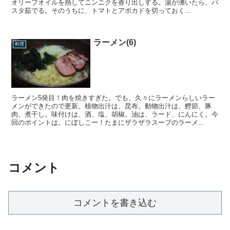
オリーブオイルを熱してニンニクを香り出しする。湯が沸いたら、パ
スタ茹でる。そのうちに、トマトとアボカドを切っておく...
ラーメン(6)
料理
ラーメン5発目！肉を焼きすぎた。でも、久々にラーメンらしいラー
メンができたので更新。植物出汁は、昆布。動物出汁は、鰹節、豚
肉、煮干し。味付けは、酒、塩、胡椒。油は、ラード、にんにく。今
回のポイントは。にぼしこー！たまにザラザラスープのラーメ...
コメント
コメントを書き込む