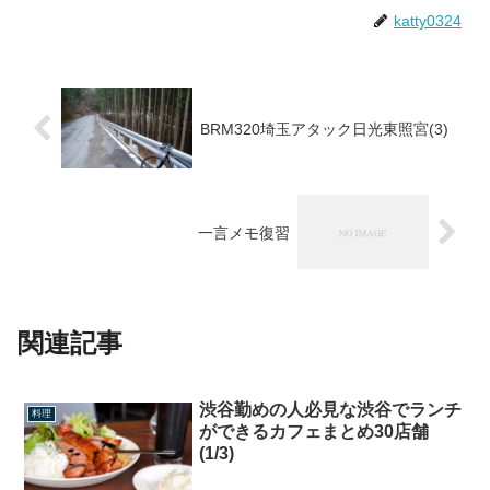
katty0324
BRM320埼玉アタック日光東照宮(3)
一言メモ復習
関連記事
渋谷勤めの人必見な渋谷でランチ
料理
ができるカフェまとめ30店舗
(1/3)