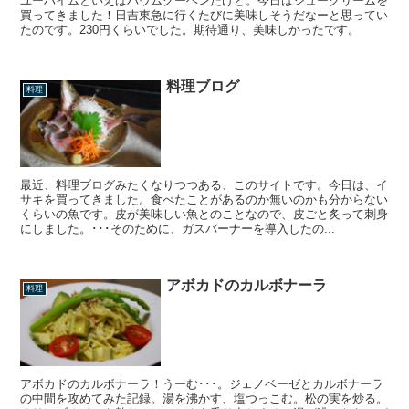
ユーハイムといえばバウムクーヘンだけど。今日はシュークリームを
買ってきました！日吉東急に行くたびに美味しそうだなーと思ってい
たのです。230円くらいでした。期待通り、美味しかったです。
料理ブログ
料理
最近、料理ブログみたくなりつつある、このサイトです。今日は、イ
サキを買ってきました。食べたことがあるのか無いのかも分からない
くらいの魚です。皮が美味しい魚とのことなので、皮ごと炙って刺身
にしました。･･･そのために、ガスバーナーを導入したの...
アボカドのカルボナーラ
料理
アボカドのカルボナーラ！うーむ･･･。ジェノベーゼとカルボナーラ
の中間を攻めてみた記録。湯を沸かす、塩つっこむ。松の実を炒る。