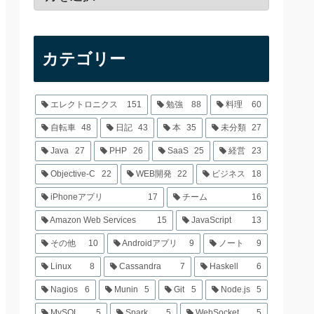
カテゴリー
エレクトロニクス
151
勉強
88
料理
60
自転車
48
日記
43
本
35
未分類
27
Java
27
PHP
26
SaaS
25
経営
23
Objective-C
22
WEB開発
22
ビジネス
18
iPhoneアプリ
17
チーム
16
Amazon Web Services
15
JavaScript
13
その他
10
Androidアプリ
9
ノート
9
Linux
8
Cassandra
7
Haskell
6
Nagios
6
Munin
5
Git
5
Node.js
5
MySQL
5
Spark
5
WebSocket
5