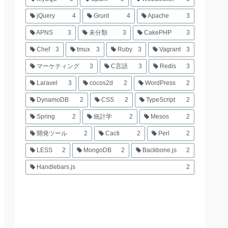
jQuery
4
Grunt
4
Apache
3
APNS
3
未分類
3
CakePHP
3
Chef
3
tmux
3
Ruby
3
Vagrant
3
マーケティング
3
C言語
3
Redis
3
Laravel
3
cocos2d
2
WordPress
2
DynamoDB
2
CSS
2
TypeScript
2
Spring
2
統計学
2
Mesos
2
開発ツール
2
Cacti
2
Perl
2
LESS
2
MongoDB
2
Backbone.js
2
Handlebars.js
2