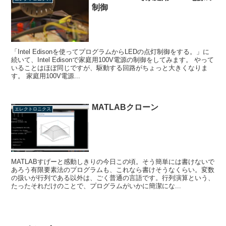
制御
「Intel Edisonを使ってプログラムからLEDの点灯制御をする。」に
続いて、Intel Edisonで家庭用100V電源の制御をしてみます。 やって
いることはほぼ同じですが、駆動する回路がちょっと大きくなりま
す。 家庭用100V電源...
MATLABクローン
エレクトロニクス
MATLABすげーと感動しきりの今日この頃。そう簡単には書けないで
あろう有限要素法のプログラムも、これなら書けそうなくらい。変数
の扱いが行列である以外は、ごく普通の言語です。行列演算という、
たったそれだけのことで、プログラムがいかに簡潔にな...