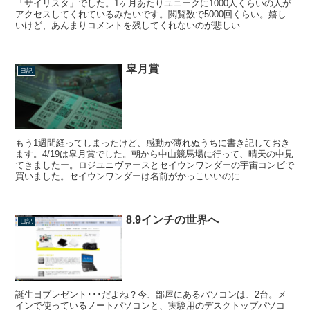
「サイリスタ」でした。1ヶ月あたりユニークに1000人くらいの人が
アクセスしてくれているみたいです。閲覧数で5000回くらい。嬉し
いけど、あんまりコメントを残してくれないのが悲しい...
皐月賞
日記
もう1週間経ってしまったけど、感動が薄れぬうちに書き記しておき
ます。4/19は皐月賞でした。朝から中山競馬場に行って、晴天の中見
てきましたー。ロジユニヴァースとセイウンワンダーの宇宙コンビで
買いました。セイウンワンダーは名前がかっこいいのに...
8.9インチの世界へ
日記
誕生日プレゼント･･･だよね？今、部屋にあるパソコンは、2台。メ
インで使っているノートパソコンと、実験用のデスクトップパソコ