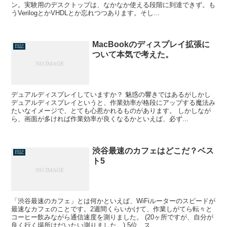
ン。実験用のデスクトップは、なかなか使える段階に到達できず。も
うVerilogとかVHDLとか忘れつつあります。そし...
MacBookのディスプレイ拡張に
日記
ついて本気で考えた。
デュアルディスプレイしていますか？ 魅惑の響きではあるがしかし
デュアルディスプレイというと、作業効率が格段にアップする魔法み
たいなイメージで、とても心惹かれるものがあります。 しかしなが
ら、画面が多ければ作業効率が良くなるかといえば、必ず...
渋谷最速のカフェはどこだ？ベス
日記
ト5
「渋谷最速のカフェ」とは何かといえば、WiFiルーターのスピードが
最速なカフェのことです。2週間くらいかけて、作業しがてら転々と
コーヒー飲みながら通信速度を測りました。 (20ヶ所ですが、自分が
良く行く場所はだいたい測りました。) 5位 ス...