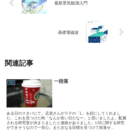
最新景気観測入門
基礎電磁波
関連記事
一段落
日記
ある日のスタバにて。店員さんがラテの「L」を顔にしてくれまし
た。これを見つけた時「なんか良い日だなー」と思いましたよ。配属
される研究室が決まりましたと連絡がありました。LSIに関する研究
ができそうなので一安心。また次なる目標を見つけて前進せ...