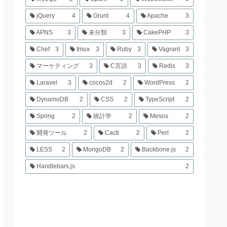
jQuery
4
Grunt
4
Apache
3
APNS
3
未分類
3
CakePHP
3
Chef
3
tmux
3
Ruby
3
Vagrant
3
マーケティング
3
C言語
3
Redis
3
Laravel
3
cocos2d
2
WordPress
2
DynamoDB
2
CSS
2
TypeScript
2
Spring
2
統計学
2
Mesos
2
開発ツール
2
Cacti
2
Perl
2
LESS
2
MongoDB
2
Backbone.js
2
Handlebars.js
2