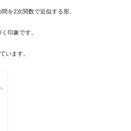
の間を2次関数で近似する形。
づく印象です。
えています。