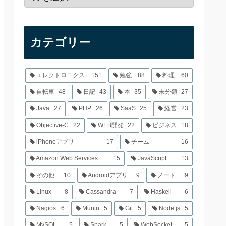
カテゴリー
エレクトロニクス
151
勉強
88
料理
60
自転車
48
日記
43
本
35
未分類
27
Java
27
PHP
26
SaaS
25
経営
23
Objective-C
22
WEB開発
22
ビジネス
18
iPhoneアプリ
17
チーム
16
Amazon Web Services
15
JavaScript
13
その他
10
Androidアプリ
9
ノート
9
Linux
8
Cassandra
7
Haskell
6
Nagios
6
Munin
5
Git
5
Node.js
5
MySQL
5
Spark
5
WebSocket
5