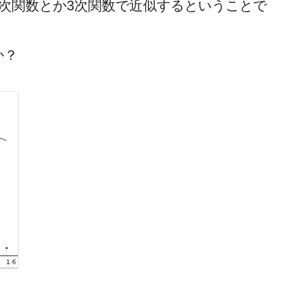
次関数とか3次関数で近似するということで
か？