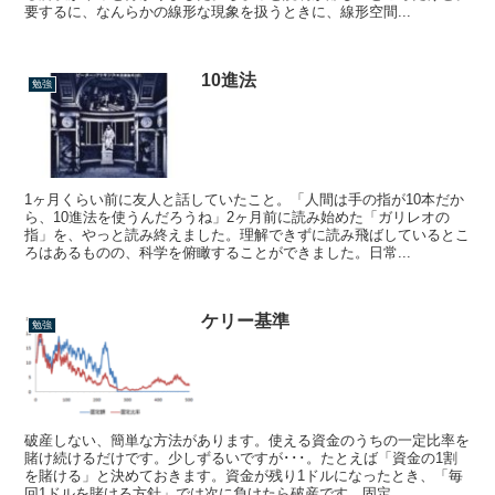
要するに、なんらかの線形な現象を扱うときに、線形空間...
10進法
勉強
1ヶ月くらい前に友人と話していたこと。「人間は手の指が10本だか
ら、10進法を使うんだろうね」2ヶ月前に読み始めた「ガリレオの
指」を、やっと読み終えました。理解できずに読み飛ばしているとこ
ろはあるものの、科学を俯瞰することができました。日常...
ケリー基準
勉強
破産しない、簡単な方法があります。使える資金のうちの一定比率を
賭け続けるだけです。少しずるいですが･･･。たとえば「資金の1割
を賭ける」と決めておきます。資金が残り1ドルになったとき、「毎
回1ドルを賭ける方針」では次に負けたら破産です。固定...