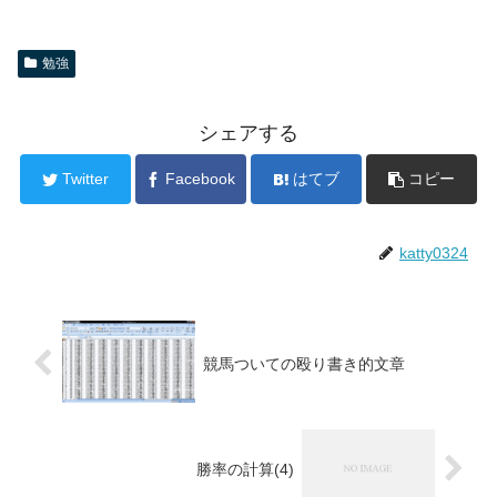
勉強
シェアする
Twitter
Facebook
はてブ
コピー
katty0324
競馬ついての殴り書き的文章
勝率の計算(4)