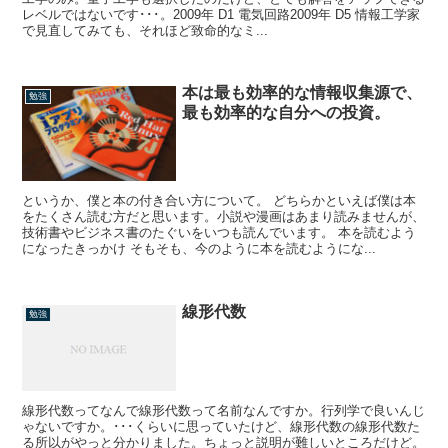
レベルではないです･･･。2009年 D1 電気回路2009年 D5 情報工学家
で見直してみても、それほど致命的なミ...
本は最も効率的な情報収集源で、
勉強
最も効率的な自分への投資。
というか、僕と本の付き合い方について。 どちらかといえば僕は本
をたくさん読む方だと思います。小説や漫画はあまり読みませんが、
技術書やビジネス書のたぐいをいつも読んでいます。 本を読むよう
になったきっかけ そもそも、今のように本を読むようにな...
線形代数
勉強
線形代数ってなんで線形代数って名前なんですか。行列学で良いんじ
ゃないですか。･･･くらいに思っていたけど、線形代数の線形代数た
る所以がやっと分かりました。ちょっと説明が難しいところだけど。