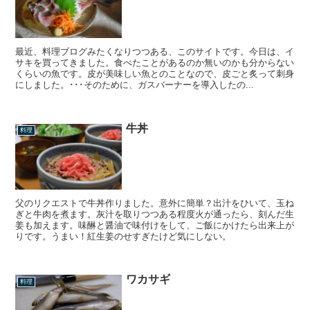
最近、料理ブログみたくなりつつある、このサイトです。今日は、イ
サキを買ってきました。食べたことがあるのか無いのかも分からない
くらいの魚です。皮が美味しい魚とのことなので、皮ごと炙って刺身
にしました。･･･そのために、ガスバーナーを導入したの...
牛丼
料理
父のリクエストで牛丼作りました。意外に簡単？出汁をひいて、玉ね
ぎと牛肉を煮ます。灰汁を取りつつある程度火が通ったら、刻んだ生
姜も加えます。味醂と醤油で味付けをして、ご飯にかけたら出来上が
りです。うまい！紅生姜のせすぎたけど気にしない。
ワカサギ
料理