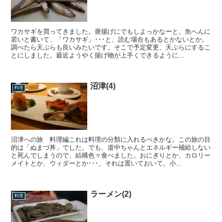
ワカサギを買ってきました。唐揚げにでもしよっかなーと。魚へんに
若いと書いて、「ワカサギ」･･･と、読む場合もあるとかないとか。
調べたら天ぷらも良いみたいです。そこで予定変更、天ぷらにするこ
とにしました。最近ようやく揚げ物が上手くできるように...
沼津(4)
料理
沼津への旅 料理編これは料理の分類に入れるべきかな。この旅の目
的は「ぬまづ丼」でした。でも、道中ちゃんとエネルギー補給しない
と死んでしまうので、結構色々食べました。おにぎりとか、カロリー
メイトとか、ウィダーとか･･･。それは置いておいて。小...
ラーメン(2)
料理