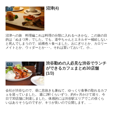
沼津(4)
料理
沼津への旅 料理編これは料理の分類に入れるべきかな。この旅の目
的は「ぬまづ丼」でした。でも、道中ちゃんとエネルギー補給しない
と死んでしまうので、結構色々食べました。おにぎりとか、カロリー
メイトとか、ウィダーとか･･･。それは置いておいて。小...
渋谷勤めの人必見な渋谷でランチ
料理
ができるカフェまとめ30店舗
(1/3)
会社が渋谷なので、昼に息抜きも兼ねて、ゆっくり食事の取れるカフ
ェを巡っていました。 週に2軒くらいずつ、約4ヶ月かけて巡り、今
日で30店舗に到達しました。体感的には渋谷駅エリアでこの倍くら
いはありそうなのですが、キリが良いので公開します。 ...