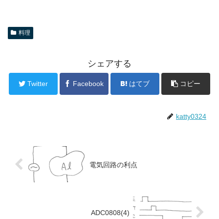
料理
シェアする
Twitter
Facebook
はてブ
コピー
katty0324
電気回路の利点
ADC0808(4)