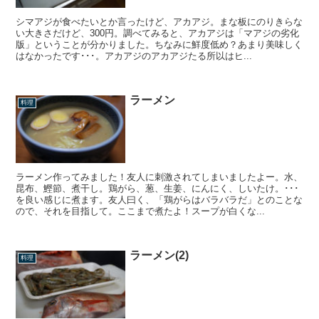
シマアジが食べたいとか言ったけど、アカアジ。まな板にのりきらな
い大きさだけど、300円。調べてみると、アカアジは「マアジの劣化
版」ということが分かりました。ちなみに鮮度低め？あまり美味しく
はなかったです･･･。アカアジのアカアジたる所以はヒ...
ラーメン
料理
ラーメン作ってみました！友人に刺激されてしまいましたよー。水、
昆布、鰹節、煮干し。鶏がら、葱、生姜、にんにく、しいたけ。･･･
を良い感じに煮ます。友人曰く、「鶏がらはバラバラだ」とのことな
ので、それを目指して。ここまで煮たよ！スープが白くな...
ラーメン(2)
料理