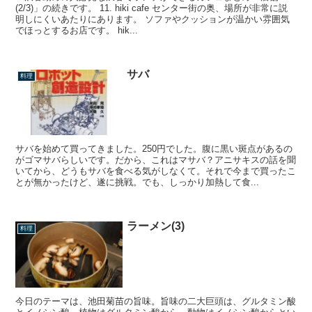
(2/3)」の続きです。 11. hiki cafe センター街の奥、場所が非常に説
明しにくいあたりにあります。 ソファやクッションが温かい雰囲気
でほっとするお店です。 hik...
サバ
料理
サバを始めて買ってきました。250円でした。腹に黒い斑点があるの
がゴマサバらしいです。だから、これはマサバ？アニサキスの話を聞
いてから、どうもサバを食べる気がしなくて。それで今まで買ったこ
とが無かったけど、遂に挑戦。でも、しっかり加熱して食...
ラーメン(3)
料理
今日のテーマは、池田菊苗の旨味。旨味の二大巨頭は、グルタミン酸