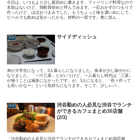
今日は、いつもより少し親切めに書きます。フィーリング料理なので
名前はないけど、鶏軟骨炒めと呼んでみます。一応おかずのつもりで
作ったけど、ほぼおつまみでした。もうちょっと味を濃いめにして、
ビールでも飲めば良かったかも。材料の一部です。奥に並ん...
サイドディッシュ
料理
弟が大学生になって、3人暮らしになりました。食卓が少し賑やかに
なりました。「一汁三菜」とかいうけど、一人暮らし時代は「三菜」
が揃うことは滅多になかったです。が、3人になると、「色々作って
も良いかなー」という気持ちになります。そこで、少しレパ...
渋谷勤めの人必見な渋谷でランチ
料理
ができるカフェまとめ30店舗
(2/3)
「渋谷勤めの人必見な渋谷でランチができるカフェまとめ30店舗