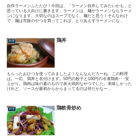
自作ラーメンふたたび！今回は、「ラーメン自作してみたいかも」と
思っている人向けに書きます。ラーメンは、麺がラーメンならラーメ
ンになります。大切なのはスープでなく、麺だと思う！そんなわけ
で、麺は市販のやつを買ってこれば、とりあえずラーメンにな...
鶏丼
料理
もらったおひつを使ってみましたよ！なんなんだろーね、この料理
は。一応、鶏丼と名付けます。50円の餃子と100円の冷凍鶏肉･･･安
上がり。鶏肉は味の素のもので炭火焼的なやつでした。美味しかった
けれど、ソースが最初からからまってるのは何だかなー...
鶏軟骨炒め
料理